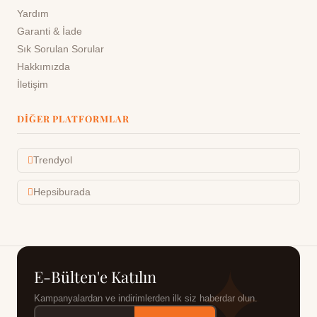
Yardım
Garanti & İade
Sık Sorulan Sorular
Hakkımızda
İletişim
DIĞER PLATFORMLAR
Trendyol
Hepsiburada
E-Bülten'e Katılın
Kampanyalardan ve indirimlerden ilk siz haberdar olun.