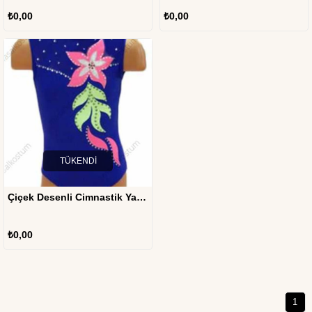
₺0,00
₺0,00
TÜKENDI
Çiçek Desenli Cimnastik Yarışma Mayo AJM-05
₺0,00
1