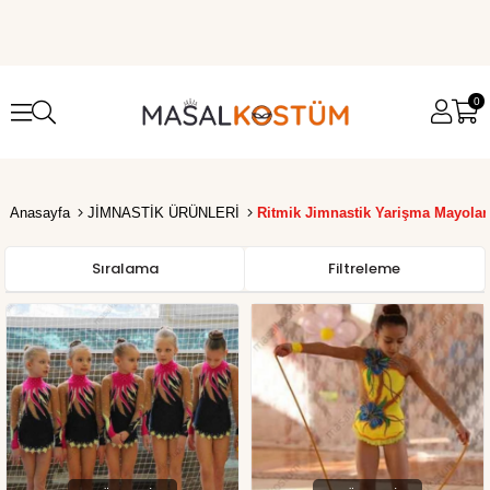
0
Anasayfa
JİMNASTİK ÜRÜNLERİ
Ritmik Jimnastik Yarişma Mayolar
Sıralama
Filtreleme