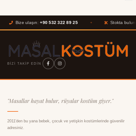
Bize ulaşın:
+90 532 322 89 25
Stokta bulunmay
✦
BIZI TAKIP EDIN
"Masallar hayat bulur, rüyalar kostüm giyer."
2011'den bu yana bebek, çocuk ve yetişkin kostümlerinde güvenilir
adresiniz.