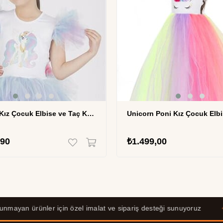
Unicorn Kız Çocuk Elbise ve Taç Kostüm Seti MSL-68
,90
₺1.499,00
yan ürünler için özel imalat ve sipariş desteği sunuyoruz
✦