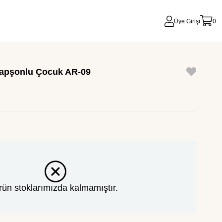
Üye Girişi
0
ı Kapşonlu Çocuk AR-09
rün stoklarımızda kalmamıştır.