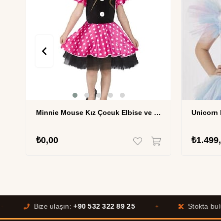
Minnie Mouse Kız Çocuk Elbise ve Taç Kostüm seti MSL-71
₺0,00
₺1.499
Bize ulaşın:
+90 532 322 89 25
Stokta bulunma
✦