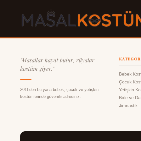
KATEGOR
"Masallar hayat bulur, rüyalar
kostüm giyer."
Bebek Kost
Çocuk Kost
2011'den bu yana bebek, çocuk ve yetişkin
Yetişkin Ko
kostümlerinde güvenilir adresiniz.
Bale ve Da
Jimnastik