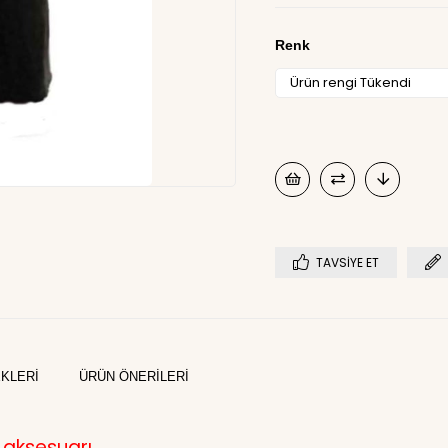
Renk
TAVSIYE ET
KLERI
ÜRÜN ÖNERILERI
 aksesuarı.