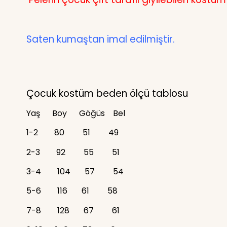
Saten kumaştan imal edilmiştir.
Çocuk kostüm beden ölçü tablosu
Yaş
Boy
Göğüs
Bel
1-2
80
51
49
2-3
92
55
51
3-4
104
57
54
5-6
116
61
58
7-8
128
67
61