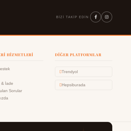
BIZI TAKIP EDIN
RI HIZMETLERI
DIĞER PLATFORMLAR
Destek
Trendyol
 & İade
Hepsiburada
ulan Sorular
ızda