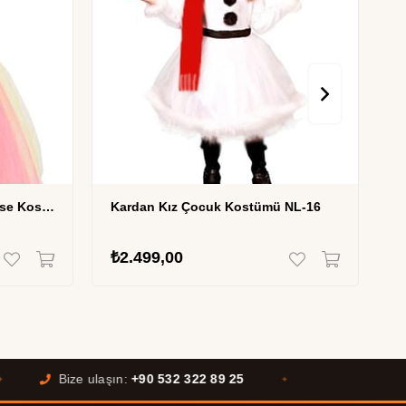
Unicorn Poni Kız Çocuk Elbise Kostüm Uzun MSL-67
Kardan Kız Çocuk Kostümü NL-16
₺2.499,00
₺
Bize ulaşın:
+90 532 322 89 25
✦