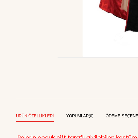
ÜRÜN ÖZELLIKLERI
YORUMLAR
(0)
ÖDEME SEÇENE
Pelerin çocuk çift taraflı giyilebilen kostüm