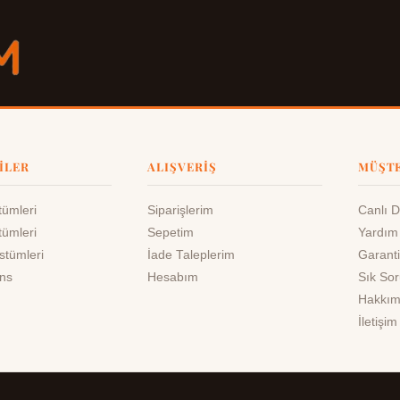
ILER
ALIŞVERIŞ
MÜŞTE
ümleri
Siparişlerim
Canlı 
ümleri
Sepetim
Yardım
stümleri
İade Taleplerim
Garanti
ns
Hesabım
Sık Sor
Hakkım
İletişim