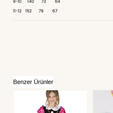
9-10
140
73
64
11-12
152
79
67
Benzer Ürünler